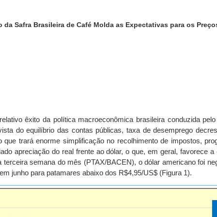
 da Safra Brasileira de Café Molda as Expectativas para os Preço
lativo êxito da política macroeconômica brasileira conduzida pelo 
 vista do equilíbrio das contas públicas, taxa de desemprego decr
o que trará enorme simplificação no recolhimento de impostos, pr
ciado apreciação do real frente ao dólar, o que, em geral, favorece 
na terceira semana do mês (PTAX/BACEN), o dólar americano foi ne
 em junho para patamares abaixo dos R$4,95/US$ (Figura 1).