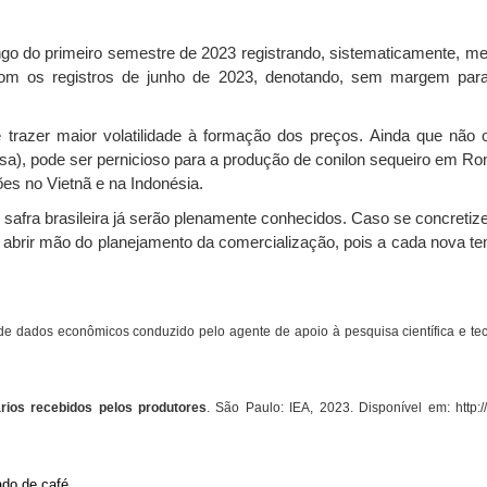
o do primeiro semestre de 2023 registrando, sistematicamente, meno
r com os registros de junho de 2023, denotando, sem margem para
trazer maior volatilidade à formação dos preços. Ainda que não 
sa), pode ser pernicioso para a produção de conilon sequeiro em Ron
s no Vietnã e na Indonésia.
da safra brasileira já serão plenamente conhecidos. Caso se concret
 abrir mão do planejamento da comercialização, pois a cada nova t
de dados econômicos conduzido pelo agente de apoio à pesquisa científica e tec
rios recebidos pelos produtores
. São Paulo: IEA, 2023. Disponível em: http://
ado de café.