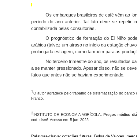
Os embarques brasileiros de café vêm ao long
período do ano anterior. Tal fato deve se repeti
contabilizada pelas consultorias.
O prognóstico de formação do El Niño pode 
arábica (talvez um atraso no início da estação chuvo
prolongada estiagem, como também para as produçõe
No terceiro trimestre do ano, os resultados 
a se manter pressionado. Apesar disso, não se deve
fatos que antes não se haviam experimentado.
1
O autor agradece pelo trabalho de sistematização do banco 
Franco.
2
INSTITUTO DE ECONOMIA AGRÍCOLA
. Preços médios diá
cod_sis=6. Acesso em: 5 jun. 2023.
Palavras-chave:
cotações futuras, Bolsa de Valores, merc