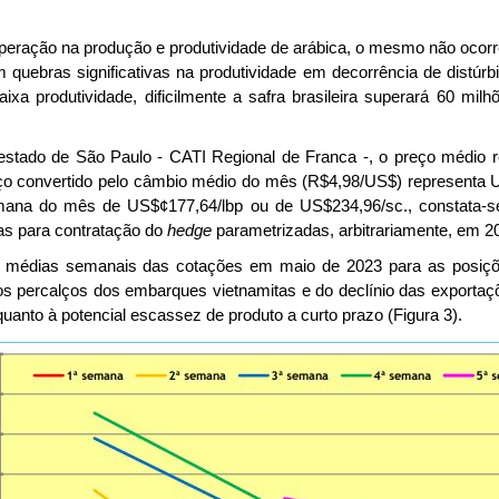
peração na produção e produtividade de arábica, o mesmo não ocorr
 quebras significativas na produtividade em decorrência de distúrb
xa produtividade, dificilmente a safra brasileira superará 60 mil
 estado de São Paulo - CATI Regional de Franca -, o preço médio re
ço convertido pelo câmbio médio do mês (R$4,98/US$) representa 
mana do mês de US$¢177,64/lbp ou de US$234,96/sc., constata-se
s para contratação do
hedge
parametrizadas, arbitrariamente, em 20
s médias semanais das cotações em maio de 2023 para as posiçõ
s percalços dos embarques vietnamitas e do declínio das exportaçõe
uanto à potencial escassez de produto a curto prazo (Figura 3).