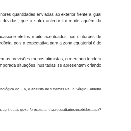
res quantidades enviadas ao exterior frente a igual
 dúvidas, que a safra anterior foi muito aquém da
ocasione efeitos muito acentuados nos cinturões de
dônia, pois a expectativa para a zona equatorial é de
izem as previsões menos otimistas, o mercado tenderá
emporada situações inusitadas se apresentam criando
nológica do IEA, o analista de sistemas Paulo Sérgio Caldeira
ciagri.iea.sp.gov.br/precosdiarios/precosdiariosrecebidos.aspx?