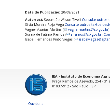
Data de Publicação:
20/08/2021
Autor(es):
Sebastião Wilson Tivelli
Consulte outros t
Silvia Moreira Rojo Vega
Consulte outros textos dest
Vagner Azarias Martins (
vagnermartins@sp.gov.br
Soraia de Fátima Ramos (
sframos@sp.gov.br
)
Con
Isabel Fernandes Pinto Viegas (
isabelviegas@aptar
IEA - Instituto de Economia Agrí
Praça Ramos de Azevedo, 254 - 3° 
01037-912 - São Paulo - SP
Ouvidoria