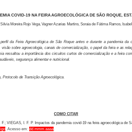
EMIA COVID-19 NA FEIRA AGROECOLÓGICA DE SÃO ROQUE, ES
Silvia Moreira Rojo Vega
Vagner Azarias Martins
Soraia de Fátima Ramos
Isabe
,
,
,
,
erfil da Feira Agroecológica de São Roque antes e durante a pandemia da cov
da, visão sobre agroecologia, canais de comercialização, o papel da feira e as re
ressaltou a importância dos circuitos curtos de comercialização e a feira com
audáveis, segurança alimentar e nutricional.
a, Protocolo de Transição Agroecológica.
COMO CITAR
F.; VIEGAS, I. F. P. Impactos da pandemia covid-19 na feira agroecológica de 
tigo
. Acesso em:
dd.mmm.aaaa
.