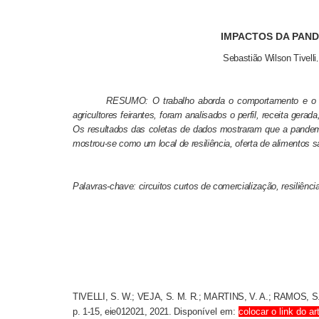
IMPACTOS DA PAND
Sebastião Wilson Tivelli
RESUMO:
O trabalho aborda o comportamento e o p
agricultores feirantes, foram analisados o perfil, receita gera
Os resultados das coletas de dados mostraram que a pandemia 
mostrou-se como um local de resiliência, oferta de alimentos s
Palavras-chave: circuitos curtos de comercialização, resiliênci
TIVELLI, S. W.; VEJA, S. M. R.; MARTINS, V. A.; RAMOS, S. 
p. 1-15, eie012021, 2021.
Disponível em:
colocar o link do ar