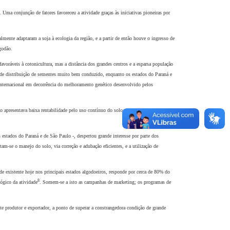
Uma conjunção de fatores favoreceu a atividade graças às iniciativas pioneiras por
lmente adaptaram a soja à ecologia da região, e a partir de então houve o ingresso de
godão.
oráveis à cotonicultura, mas a distância dos grandes centros e a esparsa população
 e de distribuição de sementes muito bem conduzido, enquanto os estados do Paraná e
internacional em decorrência do melhoramento genético desenvolvido pelos
ão apresentava baixa rentabilidade pelo uso contínuo do solo. Assim, foram iniciados
 estados do Paraná e de São Paulo -,
despertou grande interesse por parte dos
am-se o manejo do solo, via correção e adubação eficientes, e a utilização de
e existente hoje nos principais estados algodoeiros, responde por cerca de 80% do
8
ógico da atividade
. Somem-se a isto as campanhas de marketing; os programas de
e produtor e exportador, a ponto de superar a constrangedora condição de grande