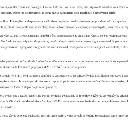
 espetacular crescimento na região Centro-Oeste do Brasil e na Bahia, áreas típicas de cobertura com Cerrado. 
 brasileira, quanto
de desbravadores de terras que se aventuraram pelo longínquo e despovoado sertão.
 flora. Em seqüência, despontam os melhoristas de plantas, tendo à frente os pesquisadores oficiais, que inicia
olvimento de novos cultivares desta oleaginosa e a diversificação de explorações investigadas, com ênfase no al
to Grosso, que na época abrangia também a área correspondente ao atual Mato Grosso do Sul, ecologicamente fav
oca, São Paulo era o principal estado produtor, beneficiado por conta de um programa governamental de pesquisa
me produzido. O programa teve grande influência nacional, abrangendo inclusive a região Centro-Oeste, e até 
ndes produtores do Cerrado da Região Centro-Oeste iniciaram a busca por alternativas à cultura da soja que ent
7
resa Brasileira de Pesquisa Agropecuária (EMBRAPA)
e a iniciativa privada.
alência no Brasil, com retrocesso contínuo na área tradicional de cultivo (Região Meridional), em especial nos
quisa e desenvolvimento permitiram essa excepcional performance que hoje se verifica. Entre as tecnologias, cit
anização em todas as etapas do processo produtivo.
tal ordem que a região, beneficiada por um conjunto de medidas de incentivo e ações de sustentação da atividad
posto de Circulação de Mercadorias e Serviços (ICMS), cujos recursos são destinados ao desenvolvimento tecnol
sos estados.
ibras são de excelente qualidade, possibilitando assim a volta do país ao cenário internacional como important