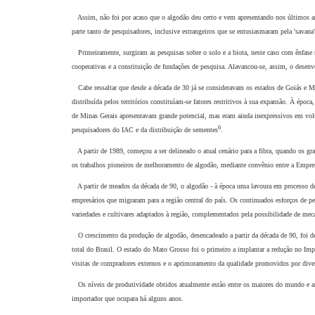
Assim, não foi por acaso que o algodão deu certo e vem apresentando nos últimos anos
parte tanto de pesquisadores, inclusive estrangeiros que se entusiasmaram pela 'savana'
Primeiramente, surgiram as pesquisas sobre o solo e a biota, neste caso com ênfase na
cooperativas e a constituição de fundações de pesquisa. Alavancou-se, assim, o desenv
Cabe ressaltar que desde a década de 30 já se consideravam os estados de Goiás e Ma
distribuída pelos territórios constituíam-se fatores restritivos à sua expansão. À ép
de Minas Gerais apresentavam grande potencial, mas eram ainda inexpressivos em volu
6
pesquisadores do IAC e da distribuição de sementes
.
A partir de 1989, começou a ser delineado o atual cenário para a fibra, quando os gra
os trabalhos pioneiros de melhoramento de algodão, mediante convênio entre a Emp
A partir de meados da década de 90, o algodão - à época uma lavoura em processo de f
empresários que migraram para a região central do país. Os continuados esforços de pes
variedades e cultivares adaptados à região, complementados pela possibilidade de mec
O crescimento da produção de algodão, desencadeado a partir da década de 90, foi de 
total do Brasil. O estado do Mato Grosso foi o primeiro a implantar a redução no Im
visitas de compradores externos e o aprimoramento da qualidade promovidos por diver
Os níveis de produtividade obtidos atualmente estão entre os maiores do mundo e as f
importador que ocupara há alguns anos.