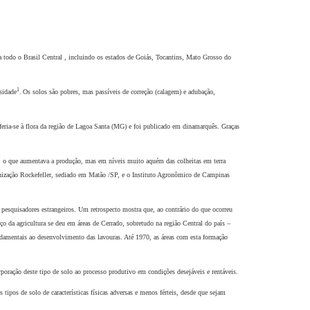
a todo o Brasil Central , incluindo os estados de Goiás, Tocantins, Mato Grosso do
1
sidade
.
Os solos são pobres, mas passíveis de correção (calagem) e adubação,
eria-se à flora da região de Lagoa Santa (MG) e foi publicado em dinamarquês. Graças
o, o que aumentava a produção, mas em níveis muito aquém das colheitas em terra
rganização Rockefeller, sediado em Matão /SP, e o Instituto Agronômico de Campinas
.
 pesquisadores estrangeiros. Um retrospecto mostra que, ao contrário do que ocorreu
o da agricultura se deu em áreas de Cerrado, sobretudo na região Central do país –
ndamentais ao desenvolvimento das lavouras. Até 1970, as áreas com esta formação
rporação deste tipo de solo ao processo produtivo em condições desejáveis e rentáveis.
 tipos de solo de características físicas adversas e menos férteis, desde que sejam