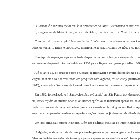
O Cerrado é a segunda maior região biogeográfica do Brasil, estendendo-se por 25% 
Sul, a região sul de Mato Grosso, o oeste da Bahia, o oeste e norte de Minas Gerais e 
Com solo de savana tropical bastante ácido, é deficiente em nutrientes e rico em ferr
podendo tornar-se férteis e produtivos, principalmente para a cultura de grãos e de frutí
Esse tipo de vegetação aqui encontrada despertou há muito tempo a atenção de divers
ao interesse despertado, foi traduzido em 1908 para a língua portuguesa por Albert Lö
Até os anos 50, os estudos sobre o Cerrado se limitavam a avaliações botânicas e a 
virgem de mata alta. Os resultados das pesquisas com algodão, milho e soja publicado
(IAC), vinculado à Secretaria de Agricultura e Abastecimento,
representam a primeira 
Em 1962, foi realizado o 'I Simpósio sobre o Cerrado' em São Paulo, que despertou mu
em várias regiões do mundo onde as atividades agrícolas se instalaram apenas em solos
onde os solos são de baixa fertilidade primária e elevada acidez. Alguns resultados 
eram pouco exploradas, embora as experimentações pioneiras já datassem da década d
Um dos principais fatores indutores, além das políticas públicas de interiorização do
O algodão, embora se trate de uma planta oleaginosa, e por isso exigente no tocante a
feitas as devidas correções, de forma que passe a apresentar características suficiente