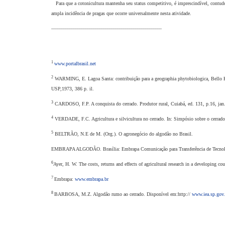
Para que a cotonicultura mantenha seu status competitivo, é imprescindível, contudo,
ampla incidência de pragas que ocorre universalmente nesta atividade.
_______________________________________________________
1
www.portalbrasil.net
2
WARMING, E. Lagoa Santa: contribuição para a geographia phytobiologica, Bello Ho
USP,1973, 386 p. il.
3
CARDOSO, F.P. A conquista do cerrado. Produtor rural, Cuiabá, ed. 131, p.16, jan
4
VERDADE, F.C. Agricultura e silvicultura no cerrado. In: Simpósio sobre o cerrad
5
BELTRÃO, N.E de M. (Org.). O agronegócio do algodão no Brasil.
EMBRAPA ALGODÃO. Brasília: Embrapa Comunicação para Transferência de Tecnolo
6
Ayer, H. W. The costs, returns and effects of agricultural research in a developing co
7
Embrapa:
www.embrapa.br
8
BARBOSA, M.Z. Algodão rumo ao cerrado. Disponível em:http://
www.iea.sp.gov