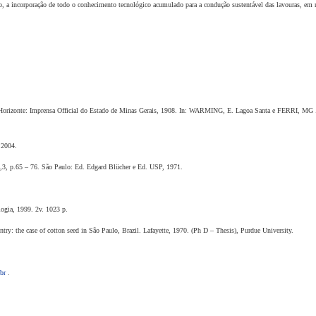
 a incorporação de todo o conhecimento tecnológico acumulado para a condução sustentável das lavouras, em razã
rizonte: Imprensa Official do Estado de Minas Gerais, 1908. In: WARMING, E. Lagoa Santa e FERRI, MG . A ve
.2004.
o,3, p.65 – 76. São Paulo: Ed. Edgard Blücher e Ed. USP, 1971.
gia, 1999. 2v. 1023 p.
untry: the case of cotton seed in São Paulo, Brazil. Lafayette, 1970. (Ph D – Thesis), Purdue University.
.br
.