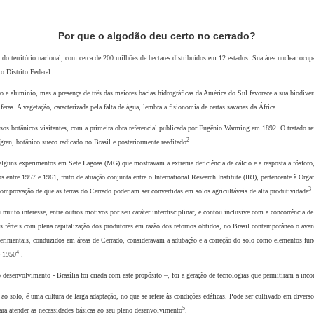
Por que o algodão deu certo no cerrado?
do território nacional, com
cerca de 200 milhões de hectares distribuídos em
12 estados. Sua área nuclear ocup
o Distrito Federal.
o e alumínio, mas a presença de três das maiores bacias hidrográficas da América do Sul favorece a sua biodiver
feras. A vegetação, caracterizada pela falta de água, lembra a fisionomia de certas savanas da África.
os botânicos visitantes, com a primeira obra referencial publicada por Eugênio Warming em 1892. O tratado ref
2
fgren, botânico sueco radicado no Brasil e posteriormente reeditado
.
alguns experimentos em Sete Lagoas (MG) que mostravam a extrema deficiência de cálcio e a resposta a fósfor
s entre 1957 e 1961, fruto de atuação conjunta entre o International Research Institute (IRI), pertencente à O
3
comprovação de que as terras do Cerrado poderiam ser convertidas em solos agricultáveis de alta produtividade
ito interesse, entre outros motivos por seu caráter interdisciplinar, e contou inclusive com a concorrência de
 férteis com plena capitalização dos produtores em razão dos retornos obtidos, no Brasil contemporâneo o avanç
experimentais, conduzidos em áreas de Cerrado, consideravam a adubação e a correção do solo como elementos fu
4
e 1950
.
 desenvolvimento - Brasília foi criada com este propósito –, foi a geração de tecnologias que permitiram a inco
o solo, é uma cultura de larga adaptação, no que se refere às condições edáficas. Pode ser cultivado
em diversos
5
s para atender as necessidades básicas ao seu pleno desenvolvimento
.