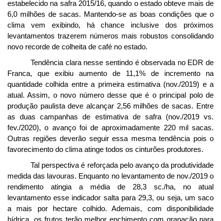
estabelecido na safra 2015/16, quando o estado obteve mais de
6,0 milhões de sacas. Mantendo-se as boas condições que o
clima vem exibindo, há chance inclusive dos próximos
levantamentos trazerem números mais robustos consolidando
novo recorde de colheita de café no estado.
Tendência clara nesse sentindo é observada no EDR de
Franca, que exibiu aumento de 11,1% de incremento na
quantidade colhida entre a primeira estimativa (nov./2019) e a
atual. Assim, o novo número desse que é o principal polo de
produção paulista deve alcançar 2,56 milhões de sacas. Entre
as duas campanhas de estimativa de safra (nov./2019 vs.
fev./2020), o avanço foi de aproximadamente 220 mil sacas.
Outras regiões deverão seguir essa mesma tendência pois o
favorecimento do clima atinge todos os cinturões produtores.
Tal perspectiva é reforçada pelo avanço da produtividade
medida das lavouras. Enquanto no levantamento de nov./2019 o
rendimento atingia a média de 28,3 sc./ha, no atual
levantamento esse indicador salta para 29,3, ou seja, um saco
a mais por hectare colhido. Ademais, com disponibilidade
hídrica, os frutos terão melhor enchimento com granação para