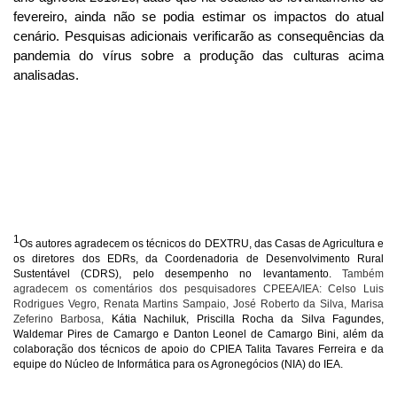
fevereiro, ainda não se podia estimar os impactos do atual
cenário. Pesquisas adicionais verificarão as consequências da
pandemia do vírus sobre a produção das culturas acima
analisadas.
1
Os autores agradecem os técnicos do DEXTRU, das Casas de Agricultura e
os diretores dos EDRs, da Coordenadoria de Desenvolvimento Rural
Sustentável (CDRS), pelo desempenho no levantamento.
Também
agradecem os comentários dos pesquisadores CPEEA/IEA: Celso Luis
Rodrigues Vegro, Renata Martins Sampaio, José Roberto da Silva, Marisa
Zeferino Barbosa,
Kátia Nachiluk, Priscilla Rocha da Silva Fagundes,
Waldemar Pires de Camargo e Danton Leonel de Camargo Bini, além da
colaboração dos técnicos de apoio do CPIEA Talita Tavares Ferreira e da
equipe do Núcleo de Informática para os Agronegócios (NIA) do IEA.