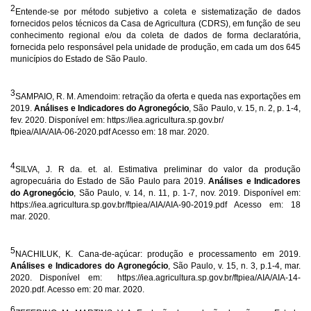
2
Entende-se por método subjetivo a coleta e sistematização de dados
fornecidos pelos técnicos da Casa de Agricultura (CDRS), em função de seu
conhecimento regional e/ou da coleta de dados de forma declaratória,
fornecida pelo responsável pela unidade de produção, em cada um dos 645
municípios do Estado de São Paulo.
3
SAMPAIO, R. M. Amendoim: retração da oferta e queda nas exportações em
2019
.
Análises e Indicadores do Agronegócio
, São Paulo, v. 15, n. 2, p. 1-4,
fev. 2020. Disponível em:
https://iea.agricultura.sp.gov.br/
ftpiea/AIA/AIA-06-2020.pdf
Acesso em: 18 mar. 2020.
4
SILVA, J. R da. et. al.
Estimativa preliminar do valor da produção
agropecuária do Estado de São Paulo para 2019.
Análises e Indicadores
do Agronegócio
, São Paulo, v. 14, n. 11, p. 1-7, nov. 2019. Disponível em:
https://iea.agricultura.sp.gov.br/ftpiea/AIA/AIA-90-2019.pdf
Acesso em: 18
mar. 2020.
5
NACHILUK, K.
Cana-de-açúcar: produção e processamento em 2019.
Análises e Indicadores do Agronegócio
, São Paulo, v. 15, n. 3, p.1-4, mar.
2020. Disponível em:
https://iea.agricultura.sp.gov.br/ftpiea/AIA/AIA-14-
2020.pdf
. Acesso em: 20 mar. 2020.
6