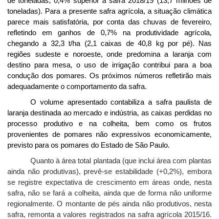
de toneladas, 0,4% superior à safra 2018/19 (13,7 milhões de
toneladas). Para a presente safra agrícola, a situação climática
parece mais satisfatória, por conta das chuvas de fevereiro,
refletindo em ganhos de 0,7% na produtividade agrícola,
chegando a 32,3 t/ha (2,1 caixas de 40,8 kg por pé). Nas
regiões sudeste e noroeste, onde predomina a laranja com
destino para mesa, o uso de irrigação contribui para a boa
condução dos pomares. Os próximos números refletirão mais
adequadamente o comportamento da safra.
O volume apresentado contabiliza a safra paulista de
laranja destinada ao mercado e indústria, as caixas perdidas no
processo produtivo e na colheita, bem como os frutos
provenientes de pomares não expressivos economicamente,
previsto para os pomares do Estado de São Paulo.
Quanto à área total plantada (que inclui área com plantas
ainda não produtivas), prevê-se estabilidade (+0,2%), embora
se registre expectativa de crescimento em áreas onde, nesta
safra, não se fará a colheita, ainda que de forma não uniforme
regionalmente. O montante de pés ainda não produtivos, nesta
safra, remonta a valores registrados na safra agrícola 2015/16.