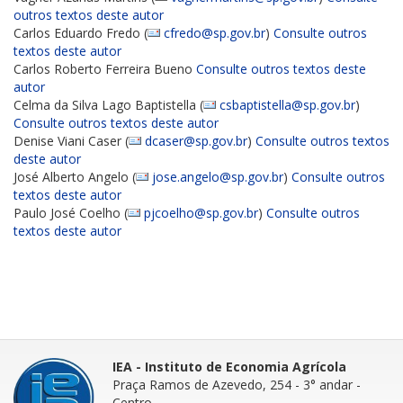
outros textos deste autor
Carlos Eduardo Fredo (
cfredo@sp.gov.br
)
Consulte outros
textos deste autor
Carlos Roberto Ferreira Bueno
Consulte outros textos deste
autor
Celma da Silva Lago Baptistella (
csbaptistella@sp.gov.br
)
Consulte outros textos deste autor
Denise Viani Caser (
dcaser@sp.gov.br
)
Consulte outros textos
deste autor
José Alberto Angelo (
jose.angelo@sp.gov.br
)
Consulte outros
textos deste autor
Paulo José Coelho (
pjcoelho@sp.gov.br
)
Consulte outros
textos deste autor
IEA - Instituto de Economia Agrícola
Praça Ramos de Azevedo, 254 - 3° andar
-
Centro