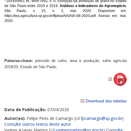
ZEFERINO, M.; MARTINS, V. A. Evolução da produção de grãos no Estado
de São Paulo entre 2010 e 2019.
Análises e Indicadores do Agronegócio
,
São Paulo, v. 15, n. 3, mar. 2020. Disponível em:
https://iea.agricultura.sp.gov.br/ftpiea/AIA/AIA-08-2020.pdf
. Acesso em: mar.
2020.
Palavras-chave:
previsão de safra, área e produção, safra agrícola
2019/20, Estado de São Paulo.
Download das tabelas
Data de Publicação:
07/04/2020
Autor(es):
Felipe Pires de Camargo (
fpcamargo@sp.gov.br
)
Consulte outros textos deste autor
Vagner Azarias Martins (
vagnermartins@sp.gov.br
)
Consulte