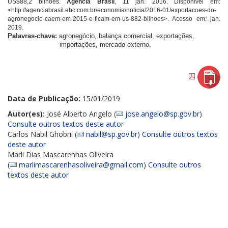
US$88,2 bilhões.
Agência Brasil
, 11 jan. 2016. Disponível em:
<http://agenciabrasil.ebc.com.br/economia/noticia/2016-01/exportacoes-do-
agronegocio-caem-em-2015-e-ficam-em-us-882-bilhoes>. Acesso em: jan.
2019.
Palavras-chave:
agronegócio, balança comercial, exportações,
importações, mercado externo.
Data de Publicação:
15/01/2019
Autor(es):
José Alberto Angelo (
jose.angelo@sp.gov.br
)
Consulte outros textos deste autor
Carlos Nabil Ghobril (
nabil@sp.gov.br
)
Consulte outros textos
deste autor
Marli Dias Mascarenhas Oliveira
(
marlimascarenhasoliveira@gmail.com
)
Consulte outros
textos deste autor