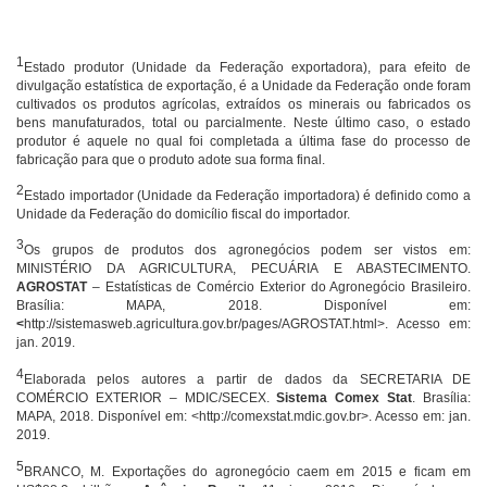
1
Estado produtor (Unidade da Federação exportadora), para efeito de
divulgação estatística de exportação, é a Unidade da Federação onde foram
cultivados os produtos agrícolas, extraídos os minerais ou fabricados os
bens manufaturados, total ou parcialmente. Neste último caso, o estado
produtor é aquele no qual foi completada a última fase do processo de
fabricação para que o produto adote sua forma final.
2
Estado importador (Unidade da Federação importadora) é definido como a
Unidade da Federação do domicílio fiscal do importador.
3
Os grupos de produtos dos agronegócios podem ser vistos em:
MINISTÉRIO DA AGRICULTURA, PECUÁRIA E ABASTECIMENTO.
AGROSTAT
– Estatísticas de Comércio Exterior do Agronegócio Brasileiro.
Brasília: MAPA, 2018. Disponível em:
<
http://sistemasweb.agricultura.gov.br/pages/AGROSTAT.html>. Acesso em:
jan. 2019.
4
Elaborada pelos autores a partir de dados da SECRETARIA DE
COMÉRCIO EXTERIOR – MDIC/SECEX.
Sistema Comex Stat
. Brasília:
MAPA, 2018. Disponível em: <http://comexstat.mdic.gov.br>. Acesso em: jan.
2019.
5
BRANCO, M. Exportações do agronegócio caem em 2015 e ficam em