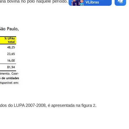
ria bovina no polo naquele período. Essa população
 dados do LUPA 2007-2008, é apresentada na figura
2
.