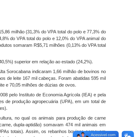
15,86 milhão (31,3% do VPA total do polo e 77,3% do
4,8% do VPA total do polo e 12,0% do VPA animal do
rodutos somaram R$5,71 milhões (0,13% do VPA total
40,5%) superior em relação ao estado (24,2%).
Alta Sorocabana indicaram 1,66 milhão de bovinos no
os de leite 167 mil cabeças. Foram abatidas 595 mil
ite e 70,05 milhões de dúzias de ovos.
8 pelo Instituto de Economia Agrícola (IEA) e pela
des de produção agropecuária (UPA), em um total de
es).
cultura, no qual os animais para produção de carne
carne, dupla-aptidão) somavam 474 mil animais em
UPAs totais). Assim, os rebanhos bovinos somavam