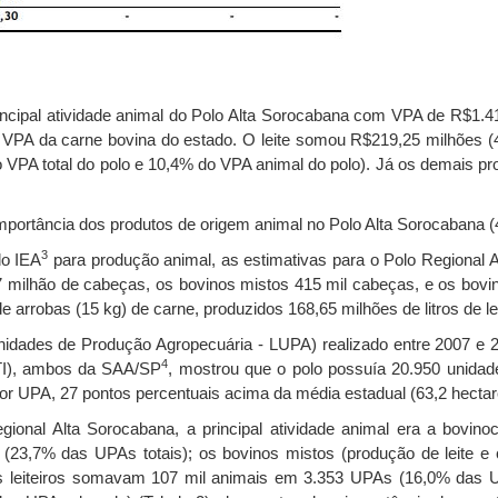
rincipal atividade animal do Polo Alta Sorocabana com VPA de R$1.4
o VPA da carne bovina do estado. O leite somou R$219,25 milhões (
VPA total do polo e 10,4% do VPA animal do polo). Já os demais p
portância dos produtos de origem animal no Polo Alta Sorocabana (
3
do IEA
para produção animal, as estimativas para o Polo Regional 
7 milhão de cabeças, os bovinos mistos 415 mil cabeças, e os bovin
arrobas (15 kg) de carne, produzidos 168,65 milhões de litros de le
dades de Produção Agropecuária - LUPA) realizado entre 2007 e 200
4
ATI), ambos da SAA/SP
, mostrou que o polo possuía 20.950 unida
or UPA, 27 pontos percentuais acima da média estadual (63,2 hectar
onal Alta Sorocabana, a principal atividade animal era a bovino
3,7% das UPAs totais); os bovinos mistos (produção de leite e 
s leiteiros somavam 107 mil animais em 3.353 UPAs (16,0% das 