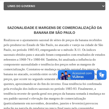
SAZONALIDADE E MARGENS DE COMERCIALIZAÇÃO DA
BANANA EM SÃO PAULO
Realizou-se o ajustamento sazonal de séries de preços da banana recebidos
pelo produtor no Estado de São Paulo, no atacado e varejo na cidade de São
Paulo, no período 1985-93, empregando-se o método X-11. Os índices
sazonais obtidos para o atacado foram comparados com resultados de estudos
referentes a 1968-74 e 1980-84. Também, foi analisada a influência do
componente sazonalidade e tendência dos preços sobre as margens de
comercialização. Constatou-se mudança no padrão sazonal dos preços da
banana no atacado, ocorrida entre os três períodos estudados. O pico de
preços, que ocorre no segundo semestre do ano, afastou-se dos meses mais
quentes, aproximando-se do fim do inverno. Essa tendência foi confirmada
pela evolução dos índices sazonais no período 1985-93. Finalmente, a
tendência recente de queda geral nos preços da banana somada à mudança no
seu padrão sazonal e elevação das margens de comercialização
(particularmente em novembro, dezembro, janeiro e fevereiro) provocou
redução na parcela do produtor no preço final pago pelo consumidor.