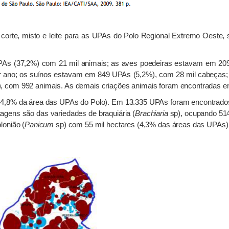
de corte, misto e leite para as UPAs do Polo Regional Extremo Oest
As (37,2%) com 21 mil animais; as aves poedeiras estavam em 209
r ano; os suínos estavam em 849 UPAs (5,2%), com 28 mil cabeças
, com 992 animais. As demais criações animais foram encontradas e
44,8% da área das UPAs do Polo). Em 13.335 UPAs foram encontrado
stagens são das variedades de braquiária (
Brachiaria
sp), ocupando 514
lonião (
Panicum
sp) com 55 mil hectares (4,3% das áreas das UPAs),