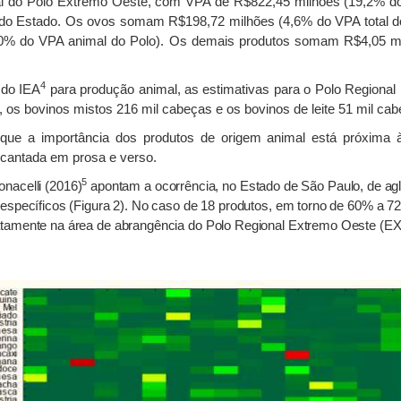
imal do Polo Extremo Oeste, com VPA de R$822,45 milhões (19,2% do
 do Estado. Os ovos somam R$198,72 milhões (4,6% do VPA total do
2,0% do VPA animal do Polo). Os demais produtos somam R$4,05 mi
4
 do IEA
para produção animal, as estimativas para o Polo Regional 
 os bovinos mistos 216 mil cabeças e os bovinos de leite 51 mil cab
que a importância dos produtos de origem animal está próxima 
e cantada em prosa e verso.
5
Bonacelli (2016)
apontam a ocorrência, no Estado de São Paulo, de ag
 específicos (Figura 2). No caso de 18 produtos, em torno de 60% a 
atamente na área de abrangência do Polo Regional Extremo Oeste (EX