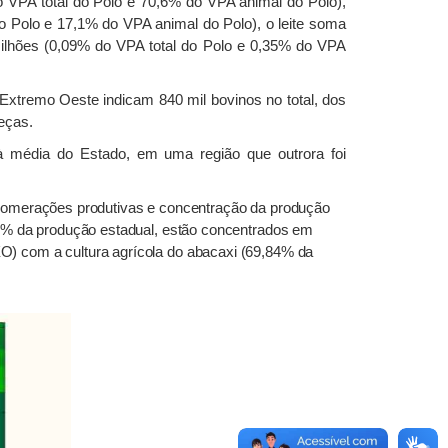
 VPA total do Polo e 70,6% do VPA animal do Polo),
 Polo e 17,1% do VPA animal do Polo), o leite soma
lhões (0,09% do VPA total do Polo e 0,35% do VPA
Extremo Oeste indicam 840 mil bovinos no total, dos
eças.
à média do Estado, em uma região que outrora foi
lomerações produtivas e concentração da produção
72% da produção estadual, estão concentrados em
O) com a cultura agrícola do abacaxi (69,84% da