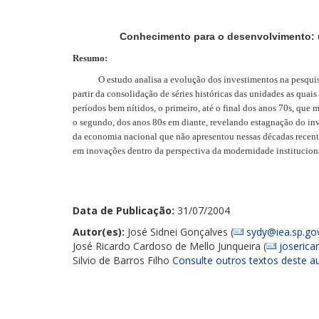
Conhecimento para o desenvolvimento: u
Resumo:
O estudo analisa a evolução dos investimentos na pesquisa p
partir da consolidação de séries históricas das unidades as qua
períodos bem nítidos, o primeiro, até o final dos anos 70s, que
o segundo, dos anos 80s em diante, revelando estagnação do i
da economia nacional que não apresentou nessas décadas recent
em inovações dentro da perspectiva da modernidade institucion
Data de Publicação:
31/07/2004
Autor(es):
José Sidnei Gonçalves (
sydy@iea.sp.gov
José Ricardo Cardoso de Mello Junqueira (
joserica
Silvio de Barros Filho
Consulte outros textos deste a