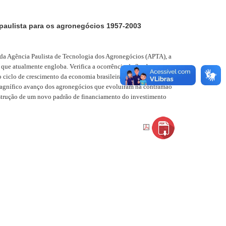
paulista para os agronegócios 1957-2003
a Agência Paulista de Tecnologia dos Agronegócios (APTA), a
que atualmente engloba. Verifica a ocorrência de 2 sub-
 ciclo de crescimento da economia brasileira a taxas elevadas, e
magnífico avanço dos agronegócios que evoluíram na contramão
nstrução de um novo padrão de financiamento do investimento