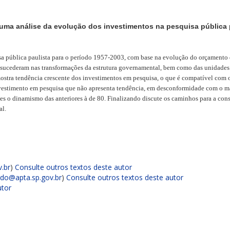
ma análise da evolução dos investimentos na pesquisa pública 
ública paulista para o período 1957-2003, com base na evolução do orçamento d
is sucederam nas transformações da estrutura governamental, bem como das unidades 
 mostra tendência crescente dos investimentos em pesquisa, o que é compatível com o
nvestimento em pesquisa que não apresenta tendência, em desconformidade com o 
es o dinamismo das anteriores à de 80. Finalizando discute os caminhos para a co
al.
.br
)
Consulte outros textos deste autor
rdo@apta.sp.gov.br
)
Consulte outros textos deste autor
utor