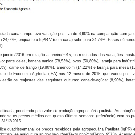
tonelada cana campo teve variação
positiva de 8,90% na comparação com janei
ra 24,09%, enquanto o IqPR-V (sem cana) sobe para 34,74%. Esses números 
).
 janeiro/2016 em relação a janeiro/2015, os resultados das variações mos
ior parte deles, banana nanica (78,53%), ovos (50,80%), laranja para indúst
,13%), carne de frango (19,80%), amendoim (14,22%) e laranja para mesa (13
ituto de Economia Agrícola (IEA) nos 12 meses de 2015, que variou posit
 estão os reajustes das seguintes culturas: cana-de-açúcar (8,90%), batat
dificada, ponderada pelo valor da produção agropecuária paulista. As cotaçõe
ando-se os preços médios das quatro últimas semanas (referência) com os p
 31/12/2015.
ndice quadrissemanal de preços recebidos pela agropecuária Paulista (IqPR
 <https://iea.agricultura.sp.gov.br/out/verTexto.php?codTexto=9573>. Acesso 