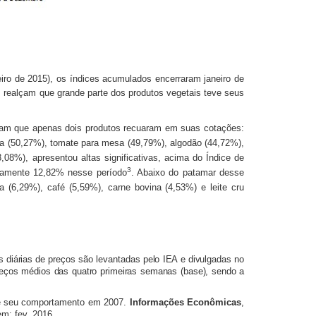
ro de 2015), os índices acumulados encerraram janeiro de
realçam que grande parte dos produtos vegetais teve seus
tram que apenas dois produtos recuaram em suas cotações:
ria (50,27%), tomate para mesa (49,79%), algodão (44,72%),
,08%), apresentou altas significativas, acima do Índice de
3
ivamente 12,82% nesse período
. Abaixo do patamar desse
a (6,29%), café (5,59%), carne bovina (4,53%) e leite cru
s diárias de preços são levantadas pelo IEA e divulgadas no
reços médios das quatro primeiras semanas (base), sendo a
) e seu comportamento em 2007.
Informações Econômicas
,
em: fev. 2016.