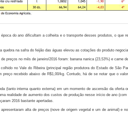
poca do ano dificultam a colheita e o transporte desses produtos, o que re
a quebra na safra do feijão das águas elevou as cotações do produto negocia
 de preços no mês de janeiro/2016 foram: banana nanica (23,53%) e carne de 
colhido no Vale do Ribeira (principal região produtora do Estado de São Pa
m preço recebido abaixo de R$1,00/kg. Contudo, há de se notar que o valo
a (tanto interna quanto externa) em um momento de ascensão da oferta ori
uma realidade de aumento dos custos de produção nesse início de ano (com
omeçaram 2016 bastante apertadas.
apresentaram alta de preços (nove de origem vegetal e um de animal) e no