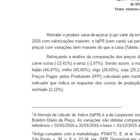
Retirado o produto cana-de-açúcar (cujo valor da 
2016 com valorizações maiores: o IqPR (sem cana) vai pa
preços com variações bem maiores do que a cana (Tabela 1
Reforçando a análise da comparação dos preços de
carne suína (-13,41%) e arroz (-2,97%). Sendo assim, a ma
feijão (44,47%), milho (43,60%), trigo (28,60%), soja (25
Preços Pagos pelos Produtores (IPP) calculado pelo Inst
indicador que indica os reajustes dos custos de produção
resfriado (2,12%).
_________________________________________
1
A fórmula de cálculo do índice (IqPR) é a de Laspeyres mo
Boletim Diário de Preço. As variações são obtidas compar
referência = 01/01/2016 a 31/01/2016 e base =
01/12/2015 a
2
Artigo completo com a metodologia. PINATTI, E. et al. Í
São Paulo, v. 38, n. 9, p. 22-34, set. 2008. Disponível em: