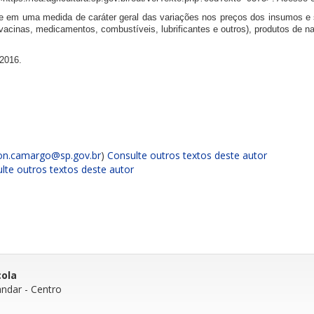
e em uma medida de caráter geral das variações nos preços dos insumos e 
 vacinas, medicamentos, combustíveis, lubrificantes e outros), produtos de
 2016.
on.camargo@sp.gov.br
)
Consulte outros textos deste autor
lte outros textos deste autor
cola
andar
- Centro