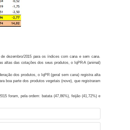
ês de dezembro/2015 para os índices com cana e sem cana.
as altas das cotações dos seus produtos, o IqPR-A (animal)
ração dos produtos, o IqPR (geral sem cana) registra alta
ra boa parte dos produtos vegetais (nove), que registraram
15 foram, pela ordem: batata (47,86%), feijão (41,72%) e