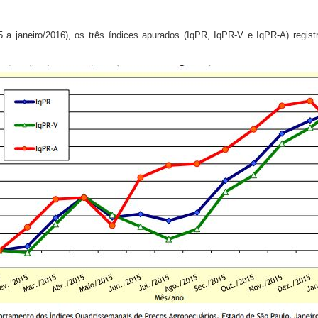
 a janeiro/2016), os três índices apurados (IqPR, IqPR-V e IqPR-A) regis