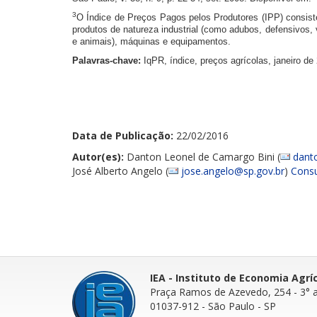
3
O Índice
de Preços Pagos pelos Produtores (IPP) consist
produtos de natureza industrial (como adubos, defensivos,
e animais), máquinas e equipamentos.
Palavras-chave:
IqPR, índice, preços agrícolas, janeiro de
Data de Publicação:
22/02/2016
Autor(es):
Danton Leonel de Camargo Bini (
dant
José Alberto Angelo (
jose.angelo@sp.gov.br
)
Consu
IEA - Instituto de Economia Agrí
Praça Ramos de Azevedo, 254 - 3° 
01037-912 - São Paulo - SP