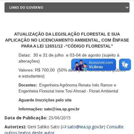
ATUALIZAÇÃO DA LEGISLAÇÃO FLORESTAL E SUA
APLICAÇÃO NO LICENCIAMENTO AMBIENTAL, COM ÊNFASE
PARA A LEI 12651/12 -“CÓDIGO FLORESTAL”
Datas: 30 e 31 de julho e 03-04 de agosto (sujeito à
alterações)
Valores: R$ 700,00 (50% desc para funcionários público
e estudantes)
Docentes:
Engenheira Agrônoma Renata Inês Ramos e
Engenheira Florestal Irene Tosi Ahmad - Florari Ambiental
Aguarde Inscrições pelo site
Informações: sato@iea.sp.gov.br
Data de Publicação:
25/06/2015
Autor(es):
Geni Satiko Sato (
sato@iea.sp.gov.br
)
Consulte
outros textos deste autor