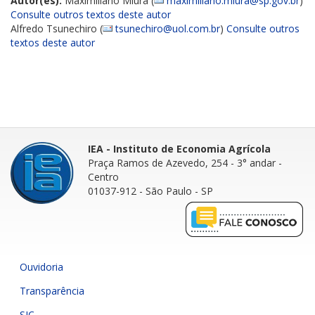
Autor(es):
Maximiliano Miura (
maximiliano.miura@sp.gov.br
)
Consulte outros textos deste autor
Alfredo Tsunechiro (
tsunechiro@uol.com.br
)
Consulte outros
textos deste autor
IEA - Instituto de Economia Agrícola
Praça Ramos de Azevedo, 254 - 3° andar
-
Centro
01037-912 - São Paulo - SP
Ouvidoria
Transparência
SIC