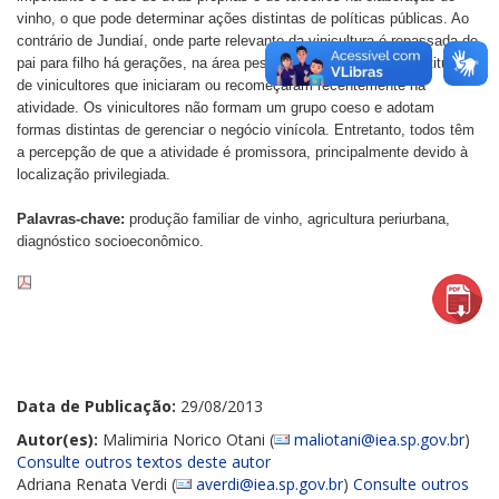
vinho, o que pode determinar ações distintas de políticas públicas. Ao
contrário de Jundiaí, onde parte relevante da vinicultura é repassada de
pai para filho há gerações, na área pesquisada a maioria é constituída
de vinicultores que iniciaram ou recomeçaram recentemente na
atividade. Os vinicultores não formam um grupo coeso e adotam
formas distintas de gerenciar o negócio vinícola. Entretanto, todos têm
a percepção de que a atividade é promissora, principalmente devido à
localização privilegiada.
Palavras-chave:
produção familiar de vinho, agricultura periurbana,
diagnóstico socioeconômico.
Data de Publicação:
29/08/2013
Autor(es):
Malimiria Norico Otani (
maliotani@iea.sp.gov.br
)
Consulte outros textos deste autor
Adriana Renata Verdi (
averdi@iea.sp.gov.br
)
Consulte outros