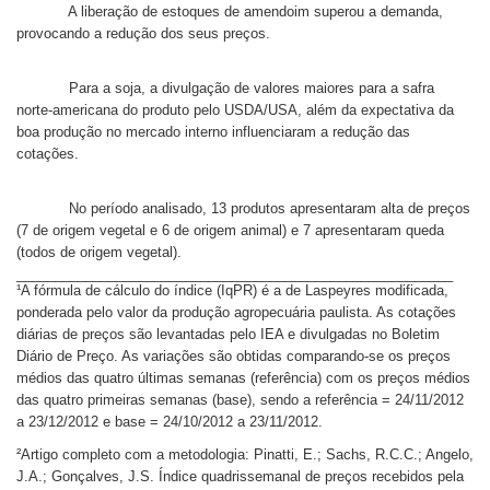
A liberação de estoques de amendoim superou a demanda,
provocando a redução dos seus preços.
Para a soja, a divulgação de valores maiores para a safra
norte-americana do produto pelo USDA/USA, além da expectativa da
boa produção no mercado interno influenciaram a redução das
cotações.
No período analisado, 13 produtos apresentaram alta de preços
(7 de origem vegetal e 6 de origem animal) e 7 apresentaram queda
(todos de origem vegetal).
_________________________________________________________
¹A fórmula de cálculo do índice (IqPR) é a de Laspeyres modificada,
ponderada pelo valor da produção agropecuária paulista. As cotações
diárias de preços são levantadas pelo IEA e divulgadas no Boletim
Diário de Preço. As variações são obtidas comparando-se os preços
médios das quatro últimas semanas (referência) com os preços médios
das quatro primeiras semanas (base), sendo a referência = 24/11/2012
a 23/12/2012 e base = 24/10/2012 a 23/11/2012.
²Artigo completo com a metodologia: Pinatti, E.; Sachs, R.C.C.; Angelo,
J.A.; Gonçalves, J.S. Índice quadrissemanal de preços recebidos pela