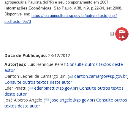
agropecuária Paulista (IqPR) e seu comportamento em 2007.
Informações Econômicas
, São Paulo, v.38, n.9, p.22-34, set.2008.
Disponível em:
https://iea.agricultura.sp.gov.br/out/verTexto.php?
codTexto=9573
Data de Publicação:
28/12/2012
Autor(es):
Luis Henrique Perez
Consulte outros textos deste
autor
Danton Leonel de Camargo Bini (
danton.camargo@sp.gov.br
)
Consulte outros textos deste autor
Eder Pinatti (
eder.pinatti@sp.gov.br
)
Consulte outros textos
deste autor
José Alberto Angelo (
jose.angelo@sp.gov.br
)
Consulte outros
textos deste autor