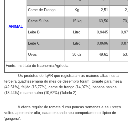
Carne de Frango
Kg
2,51
2
Carne Suína
15 kg
63,56
70
ANIMAL
Leite B
Litro
0,9445
0,9
Leite C
Litro
0,8696
0,8
Ovos
30 dz
49,61
53
Fonte: Instituto de Economia Agrícola
Os produtos do IqPR que registraram as maiores altas nesta
terceira quadrissemana do mês de dezembro foram: tomate para mesa
(42,51%), feijão (15,77%), carne de frango (14,07%), banana nanica
(13,44%) e carne suína (10,62%) (Tabela 2).
A oferta regular de tomate durou poucas semanas e seu preço
voltou apresentar alta, caracterizando seu comportamento típico de
'gangorra'.