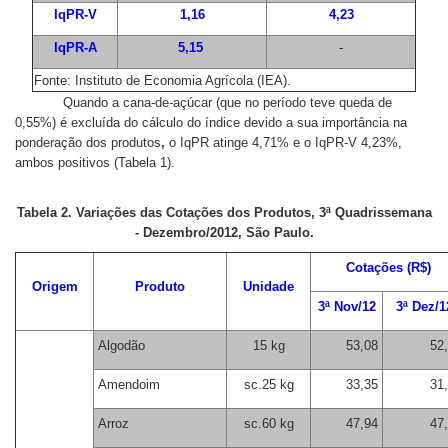
IqPR-V
1,16
4,23
IqPR-A
5,15
-
Fonte: Instituto de Economia Agrícola (IEA).
Quando a cana-de-açúcar (que no período teve queda de
0,55%) é excluída do cálculo do índice devido a sua importância na
ponderação dos produtos
,
o IqPR atinge 4,71% e o IqPR-V 4,23%,
ambos positivos (Tabela 1).
Tabela 2. Variações das Cotações dos Produtos, 3ª Quadrissemana
- Dezembro/2012, São Paulo.
Cotações (R$)
Origem
Produto
Unidade
3ª Nov/12
3ª Dez/1
Algodão
15 kg
53,08
52
Amendoim
sc.25 kg
33,35
31
Arroz
sc.60 kg
47,94
47