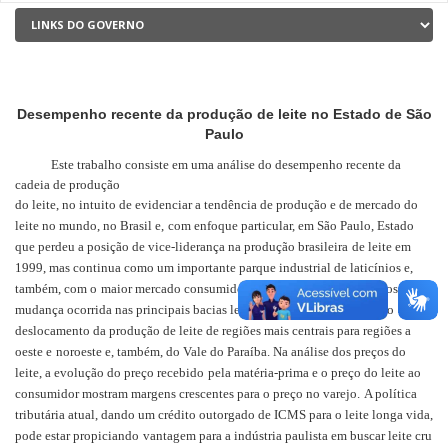
Desempenho recente da produção de leite no Estado de São
Paulo
Este trabalho consiste em uma análise do desempenho recente da
cadeia de produção
do leite, no intuito de evidenciar a tendência de produção e de mercado do
leite no mundo, no Brasil e,
com enfoque particular, em São Paulo, Estado
que perdeu a posição de vice-liderança na produção brasileira
de leite em
1999, mas continua como um importante parque industrial de laticínios e,
também, com o
maior mercado consumidor interno de leite e derivados. A
mudança ocorrida nas principais bacias leiteiras
deste Estado mostra o
deslocamento da produção de leite de regiões mais centrais para regiões a
oeste e
noroeste e, também, do Vale do Paraíba. Na análise dos preços do
leite, a evolução do preço recebido
pela matéria-prima e o preço do leite ao
consumidor mostram margens crescentes para o preço no varejo.
A política
tributária atual, dando um crédito outorgado de ICMS para o leite longa vida,
pode estar propiciando
vantagem para a indústria paulista em buscar leite cru