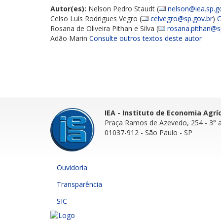
Autor(es):
Nelson Pedro Staudt (
nelson@iea.sp.g
Celso Luís Rodrigues Vegro (
celvegro@sp.gov.br
)
C
Rosana de Oliveira Pithan e Silva (
rosana.pithan@s
Adão Marin
Consulte outros textos deste autor
IEA - Instituto de Economia Agrí
Praça Ramos de Azevedo, 254 - 3° 
01037-912 - São Paulo - SP
Ouvidoria
Transparência
SIC