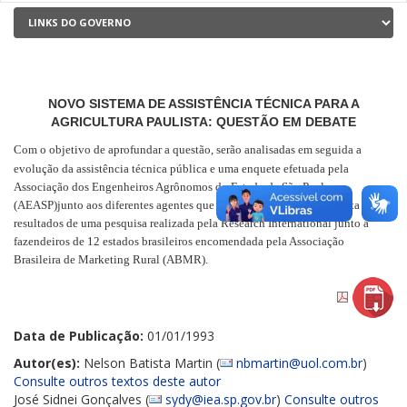
NOVO SISTEMA DE ASSISTÊNCIA TÉCNICA PARA A
AGRICULTURA PAULISTA: QUESTÃO EM DEBATE
Com o objetivo de aprofundar a questão, serão analisadas em seguida a
evolução da assistência técnica pública e uma enquete efetuada pela
Associação dos Engenheiros Agrônomos do Estado de São Paulo
(AEASP)junto aos diferentes agentes que atuam na agricultura paulista e os
resultados de uma pesquisa realizada pela Research International junto a
fazendeiros de 12 estados brasileiros encomendada pela Associação
Brasileira de Marketing Rural (ABMR).
Data de Publicação:
01/01/1993
Autor(es):
Nelson Batista Martin (
nbmartin@uol.com.br
)
Consulte outros textos deste autor
José Sidnei Gonçalves (
sydy@iea.sp.gov.br
)
Consulte outros