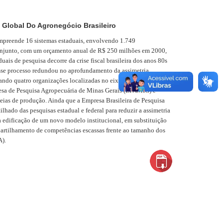
 Global Do Agronegócio Brasileiro
mpreende 16 sistemas estaduais, envolvendo 1.749
 conjunto, com um orçamento anual de R$ 250 milhões em 2000,
is de pesquisa decorre da crise fiscal brasileira dos anos 80s
 Esse processo redundou no aprofundamento da assimetria
quando quatro organizações localizadas no eixo Sul-Sudeste -
esa de Pesquisa Agropecuária de Minas Gerais (EPAMIG) e
eias de produção. Ainda que a Empresa Brasileira de Pesquisa
hado das pesquisas estadual e federal para reduzir a assimetria
 a edificação de um novo modelo institucional, em substituição
artilhamento de competências escassas frente ao tamanho dos
A).