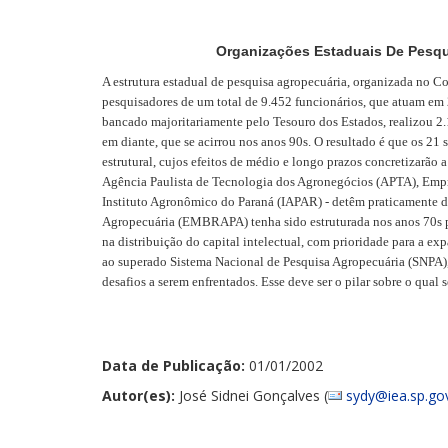
Organizações Estaduais De Pesqui
A estrutura estadual de pesquisa agropecuária, organizada no 
pesquisadores de um total de 9.452 funcionários, que atuam em
bancado majoritariamente pelo Tesouro dos Estados, realizou 2.1
em diante, que se acirrou nos anos 90s. O resultado é que os 21
estrutural, cujos efeitos de médio e longo prazos concretizarão 
Agência Paulista de Tecnologia dos Agronegócios (APTA), Empr
Instituto Agronômico do Paraná (IAPAR) - detêm praticamente do
Agropecuária (EMBRAPA) tenha sido estruturada nos anos 70s para
na distribuição do capital intelectual, com prioridade para a e
ao superado Sistema Nacional de Pesquisa Agropecuária (SNPA)
desafios a serem enfrentados. Esse deve ser o pilar sobre o qua
Data de Publicação:
01/01/2002
Autor(es):
José Sidnei Gonçalves (
sydy@iea.sp.gov