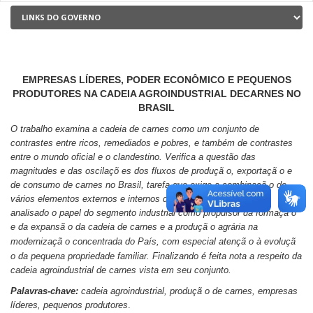
EMPRESAS LÍDERES, PODER ECONÔMICO E PEQUENOS
PRODUTORES NA CADEIA AGROINDUSTRIAL DECARNES NO
BRASIL
O trabalho examina a cadeia de carnes como um conjunto de
contrastes entre ricos, remediados e pobres, e também de contrastes
entre o mundo oficial e o clandestino. Verifica a questã
o das
magnitudes e das oscilaçõ
es dos fluxos de produçã
o, exportaçã
o e
de consumo de carnes no Brasil, tarefa que exige a combinaçã
o de
vários elementos externos e internos da economia brasileira. É
analisado o papel do segmento industrial como propulsor da formaçã
o
e da expansã
o da cadeia de carnes e a produçã
o agrária na
modernizaçã
o concentrada do País, com especial atençã
o à
evoluçã
o da pequena propriedade familiar. Finalizando é feita nota a respeito da
cadeia agroindustrial de carnes vista em seu conjunto.
Palavras-chave:
cadeia agroindustrial, produçã
o de carnes, empresas
líderes, pequenos produtores
.