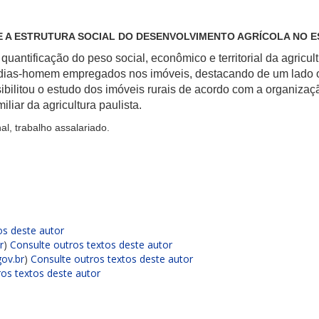
 A ESTRUTURA SOCIAL DO DESENVOLVIMENTO AGRÍCOLA NO E
uantificação do peso social, econômico e territorial da agricul
ias-homem empregados nos imóveis, destacando de um lado o t
sibilitou o estudo dos imóveis rurais de acordo com a organiza
liar da agricultura paulista.
onal, trabalho assalariado.
os deste autor
r
)
Consulte outros textos deste autor
gov.br
)
Consulte outros textos deste autor
ros textos deste autor