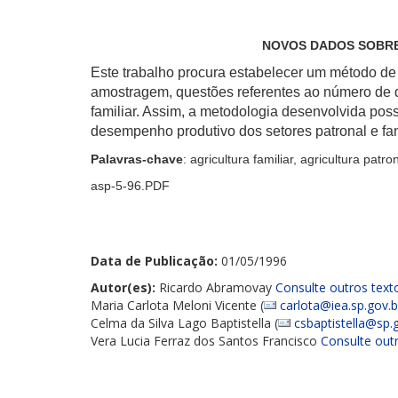
NOVOS DADOS SOBRE
Este trabalho procura estabelecer um método de q
amostragem, questões referentes ao número de d
familiar. Assim, a metodologia desenvolvida pos
desempenho produtivo dos setores patronal e fami
Palavras-chave
: agricultura familiar, agricultura patr
asp-5-96.PDF
Data de Publicação:
01/05/1996
Autor(es):
Ricardo Abramovay
Consulte outros text
Maria Carlota Meloni Vicente (
carlota@iea.sp.gov.b
Celma da Silva Lago Baptistella (
csbaptistella@sp.
Vera Lucia Ferraz dos Santos Francisco
Consulte out