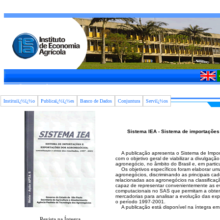
São Paulo,
Sábado, 08 de Agosto de 2026 7:06:27 AM
Instituiï¿½ï¿½o
Publicaï¿½ï¿½es
Banco de Dados
Conjuntura
Serviï¿½os
Sistema IEA - Sistema de importações
A publicação apresenta o Sistema de Import
com o objetivo geral de viabilizar a divulgaç
agronegócio, no âmbito do Brasil e, em partic
Os objetivos específicos foram elaborar um
agronegócios, discriminando as principais ca
relacionadas aos agronegócios na classifica
capaz de representar convenientemente as ev
computacionais no SAS que permitam a obten
mercadorias para analisar a evolução das ex
o período 1997-2001.
A publicação está disponível na íntegra em ve
Revista na Íntegra