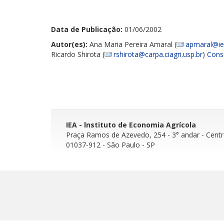
Data de Publicação:
01/06/2002
Autor(es):
Ana Maria Pereira Amaral (
apmaral@iea
Ricardo Shirota (
rshirota@carpa.ciagri.usp.br
)
Consu
IEA - lnstituto de Economia Agrícola
Praça Ramos de Azevedo, 254 - 3° andar
- Cent
01037-912 - São Paulo - SP