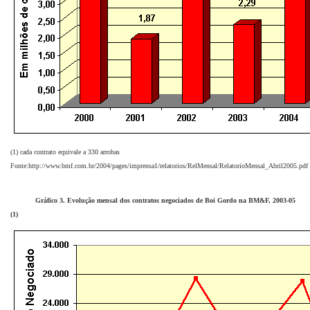
(1) cada contrato equivale a 330 arrobas
Fonte:http://www.bmf.com.br/2004/pages/imprensa1/relatorios/RelMensal/RelatorioMensal_Abril2005.pdf
Gráfico 3. Evolução mensal dos contratos negociados de Boi Gordo na BM&F, 2003-05
(1)