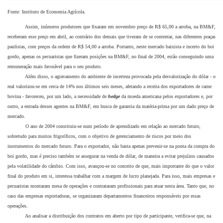
Fonte: Instituto de Economia Agrícola.
Assim, inúmeros produtores que fixaram em novembro preço de R$ 65,00 a arroba, na BM&F,
receberam esse preço em abril, ao contrário dos demais que tiveram de se contentar, nas diferentes praças
paulistas, com preços da ordem de R$ 54,00 a arroba. Portanto, neste mercado baixista e incerto do boi
gordo, apenas os pecuaristas que fizeram posições na BM&F, no final de 2004, estão conseguindo uma
remuneração mais favorável para o seu produto.
Além disso, o agravamento do ambiente de incerteza provocada pela desvalorização do dólar - o
real valorizou-se em cerca de 14% nos últimos seis meses, afetando a receita dos exportadores de carne
bovina - favoreceu, por um lado, a necessidade de
hedge
da moeda americana pelos exportadores e, por
outro, a entrada desses agentes na BM&F, em busca de garantia da matéria-prima por um dado preço de
mercado.
O ano de 2004 constituiu-se num período de aprendizado em relação ao mercado futuro,
sobretudo para muitos frigoríficos, com o objetivo de gerenciamento de riscos por meio dos
instrumentos do mercado futuro. Para o exportador, não basta apenas prevenir-se na ponta da compra do
boi gordo, mas é preciso também se assegurar na venda de dólar, de maneira a evitar prejuízos causados
pela volatilidade do câmbio. Com isso, avançou-se no conceito de que, mais importante do que o valor
final do produto em si, interessa trabalhar com a margem de lucro planejada. Para isso, mais empresas e
pecuaristas montaram mesa de operações e contrataram profissionais para atuar nesta área. Tanto que, no
caso das empresas exportadoras, se organizaram departamentos financeiros responsáveis por essas
operações.
Ao analisar a distribuição dos contratos em aberto por tipo de participante, verifica-se que, na