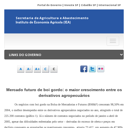
Portal do Governo
|
Investe SP
|
Cidadão SP
|
Internacional SP
Secretaria de Agricultura e Abastecimento
Instituto de Economia Agrícola (IEA)
Menu
Mercado futuro de boi gordo: o maior crescimento entre os
derivativos agropecuários
Os negócios com boi gordo na Bolsa de Mercadorias e Futuros (BM&F) cresceram 98,50% em
2004, o melhor desempenho entre os derivativos agropecuários negociados no ano, atingindo o total de
225.200 contratos (gráfico 1). Já o número de contratos negociados no período de janeiro a abril de
2005, apesar das dificuldades enfrentadas pelo setor – derivadas do excesso de oferta e preços em
declínio conquanto as exportações se mantivessem crescentes-, atingiu 73.412, um aumento de 47,90%