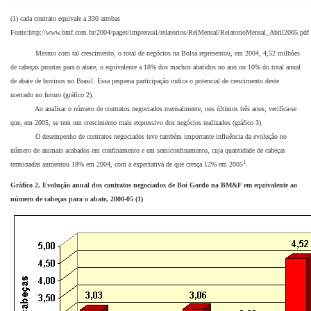
(1) cada contrato equivale a 330 arrobas
Fonte:http://www.bmf.com.br/2004/pages/imprensa1/relatorios/RelMensal/RelatorioMensal_Abril2005.pd
Mesmo com tal crescimento, o total de negócios na Bolsa representou, em 2004, 4,52 milhões
de cabeças prontas para o abate, o equivalente a 18% dos machos abatidos no ano ou 10% do total anual
de abate de bovinos no Brasil. Essa pequena participação indica o potencial de crescimento deste
mercado no futuro (gráfico 2).
Ao analisar o número de contratos negociados mensalmente, nos últimos três anos, verifica-se
que, em 2005, se tem um crescimento mais expressivo dos negócios realizados (gráfico 3).
O desempenho de contratos negociados teve também importante influência da evolução no
número de animais acabados em confinamento e em semiconfinamento, cuja quantidade de cabeças
1
terminadas aumentou 18% em 2004, com a expectativa de que cresça 12% em 2005
.
Gráfico 2. Evolução anual dos contratos negociados de Boi Gordo na BM&F em equivalente ao
número de cabeças para o abate, 2000-05 (1)