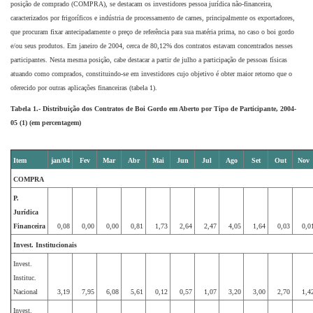
posição de comprado (COMPRA), se destacam os investidores pessoa jurídica não-financeira,
caracterizados por frigoríficos e indústria de processamento de carnes, principalmente os exportadores,
que procuram fixar antecipadamente o preço de referência para sua matéria prima, no caso o boi gordo
e/ou seus produtos. Em janeiro de 2004, cerca de 80,12% dos contratos estavam concentrados nesses
participantes. Nesta mesma posição, cabe destacar a partir de julho a participação de pessoas físicas
atuando como comprados, constituindo-se em investidores cujo objetivo é obter maior retorno que o
oferecido por outras aplicações financeiras (tabela 1).
Tabela 1.- Distribuição dos Contratos de Boi Gordo em Aberto por Tipo de Participante, 2004-
05 (1) (em percentagem)
Item
jan/04
Fev
Mar
Abr
Mai
Jun
Jul
Ago
Set
Out
Nov
COMPRA
P.
Jurídica
Financeira
0,08
0,00
0,00
0,81
1,73
2,64
2,47
4,05
1,64
0,03
0,0
Invest. Institucionais
Invest.
Instituc.
Nacional
3,19
7,95
6,08
5,61
0,12
0,57
1,07
3,20
3,00
2,70
1,4
Invest.