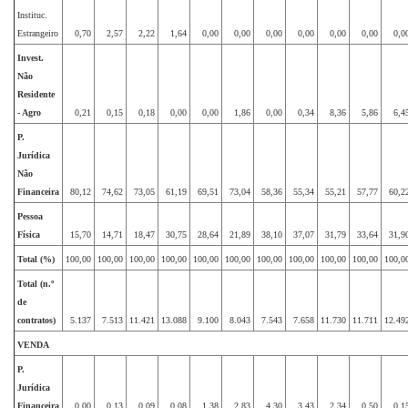
Instituc.
Estrangeiro
0,70
2,57
2,22
1,64
0,00
0,00
0,00
0,00
0,00
0,00
0,0
Invest.
Não
Residente
- Agro
0,21
0,15
0,18
0,00
0,00
1,86
0,00
0,34
8,36
5,86
6,4
P.
Jurídica
Não
Financeira
80,12
74,62
73,05
61,19
69,51
73,04
58,36
55,34
55,21
57,77
60,2
Pessoa
Física
15,70
14,71
18,47
30,75
28,64
21,89
38,10
37,07
31,79
33,64
31,9
Total (%)
100,00
100,00
100,00
100,00
100,00
100,00
100,00
100,00
100,00
100,00
100,0
Total (n.º
de
contratos)
5.137
7.513
11.421
13.088
9.100
8.043
7.543
7.658
11.730
11.711
12.49
VENDA
P.
Jurídica
Financeira
0,00
0,13
0,09
0,08
1,38
2,83
4,30
3,43
2,34
0,50
0,1