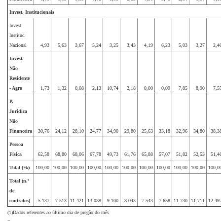
Invest. Institucionais
Invest.
Instituc.
Nacional
4,93
5,63
3,67
5,24
3,25
3,43
4,19
6,23
5,03
3,27
2,4
Invest.
Não
Residente
- Agro
1,73
1,32
0,08
2,13
10,74
2,18
0,00
0,09
7,85
8,90
7,5
P.
Jurídica
Não
Financeira
30,76
24,12
28,10
24,77
34,90
29,80
25,63
33,18
32,96
34,80
38,3
Pessoa
Física
62,58
68,80
68,06
67,78
49,73
61,76
65,88
57,07
51,82
52,53
51,4
Total (%)
100,00
100,00
100,00
100,00
100,00
100,00
100,00
100,00
100,00
100,00
100,0
Total (n.º
de
contratos)
5.137
7.513
11.421
13.088
9.100
8.043
7.543
7.658
11.730
11.711
12.49
(1)Dados referentes ao último dia de pregão do mês