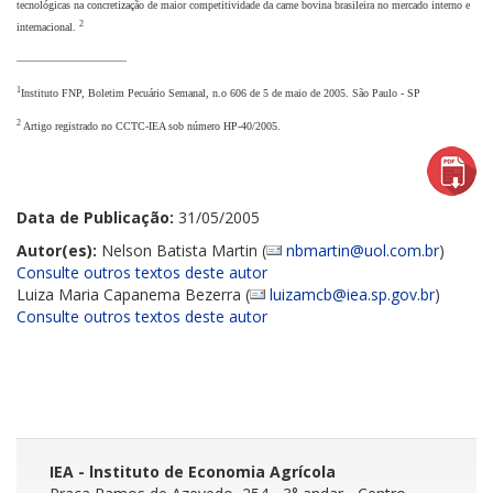
tecnológicas na concretização de maior competitividade da carne bovina brasileira no mercado interno e
2
internacional.
_________________________
1
Instituto FNP, Boletim Pecuário Semanal, n.o 606 de 5 de maio de 2005. São Paulo - SP
2
Artigo registrado no CCTC-IEA sob número HP-40/2005.
Data de Publicação:
31/05/2005
Autor(es):
Nelson Batista Martin (
nbmartin@uol.com.br
)
Consulte outros textos deste autor
Luiza Maria Capanema Bezerra (
luizamcb@iea.sp.gov.br
)
Consulte outros textos deste autor
IEA - lnstituto de Economia Agrícola