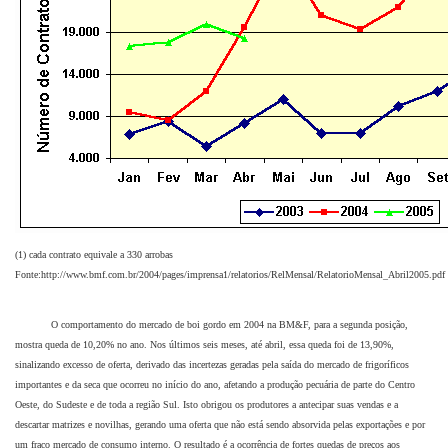
(1) cada contrato equivale a 330 arrobas
Fonte:http://www.bmf.com.br/2004/pages/imprensa1/relatorios/RelMensal/RelatorioMensal_Abril2005.pdf
O comportamento do mercado de boi gordo em 2004 na BM&F, para a segunda posição,
mostra queda de 10,20% no ano. Nos últimos seis meses, até abril, essa queda foi de 13,90%,
sinalizando excesso de oferta, derivado das incertezas geradas pela saída do mercado de frigoríficos
importantes e da seca que ocorreu no início do ano, afetando a produção pecuária de parte do Centro
Oeste, do Sudeste e de toda a região Sul. Isto obrigou os produtores a antecipar suas vendas e a
descartar matrizes e novilhas, gerando uma oferta que não está sendo absorvida pelas exportações e por
um fraco mercado de consumo interno. O resultado é a ocorrência de fortes quedas de preços aos