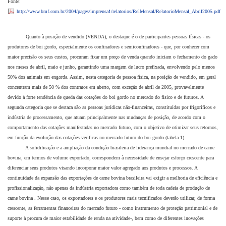
Fonte:
http://www.bmf.com.br/2004/pages/imprensa1/relatorios/RelMensal/RelatorioMensal_Abril2005.pdf
Quanto à posição de vendido (VENDA), o destaque é o de participantes pessoas físicas - os
produtores de boi gordo, especialmente os confinadores e semiconfinadores - que, por conhecer com
maior precisão os seus custos, procuram fixar um preço de venda quando iniciam o fechamento do gado
nos meses de abril, maio e junho, garantindo uma margem de lucro prefixada, envolvendo pelo menos
50% dos animais em engorda. Assim, nesta categoria de pessoa física, na posição de vendido, em geral
concentram mais de 50 % dos contratos em aberto, com exceção de abril de 2005, provavelmente
devido à forte tendência de queda das cotações do boi gordo no mercado do físico e de futuros. A
segunda categoria que se destaca são as pessoas jurídicas não-financeiras, constituídas por frigoríficos e
indústria de processamento, que atuam principalmente nas mudanças de posição, de acordo com o
comportamento das cotações manifestadas no mercado futuro, com o objetivo de otimizar seus retornos,
em função da evolução das cotações verificas no mercado futuro do boi gordo (tabela 1).
A solidificação e a ampliação da condição brasileira de liderança mundial no mercado de carne
bovina, em termos de volume exportado, correspondem à necessidade de ensejar esforço crescente para
diferenciar seus produtos visando incorporar maior valor agregado aos produtos e processos. A
continuidade da expansão das exportações de carne bovina brasileira vai exigir a melhoria de eficiência e
profissionalização, não apenas da indústria exportadora como também de toda cadeia de produção de
carne bovina . Nesse caso, os exportadores e os produtores mais tecnificados deverão utilizar, de forma
crescente, as ferramentas financeiras do mercado futuro - como instrumento de proteção patrimonial e de
suporte à procura de maior estabilidade de renda na atividade-, bem como de diferentes inovações