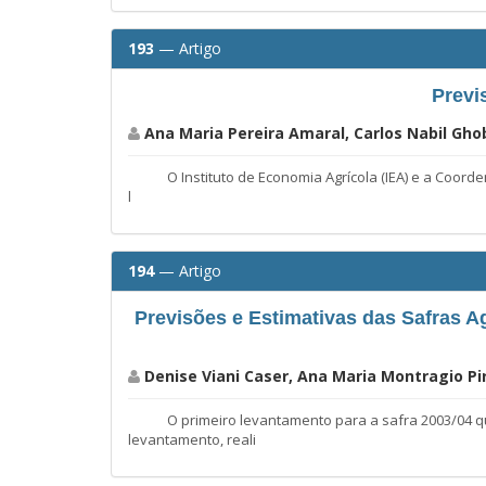
193
— Artigo
Previ
Ana Maria Pereira Amaral, Carlos Nabil Ghob
O Instituto de Economia Agrícola (IEA) e a Coordenado
l
194
— Artigo
Previsões e Estimativas das Safras Ag
Denise Viani Caser, Ana Maria Montragio Pir
O primeiro levantamento para a safra 2003/04 que in
levantamento, reali