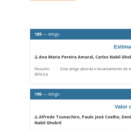
189
— Artigo
Estima
Ana Maria Pereira Amaral, Carlos Nabil Ghob
Resumo: Este artigo aborda o levantamento de estim
(IEA) e p
190
— Artigo
Valor 
Alfredo Tsunechiro, Paulo José Coelho, Deni
Nabil Ghobril