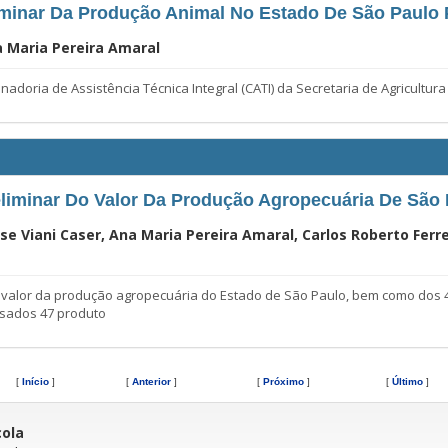
iminar Da Produção Animal No Estado De São Paulo
na Maria Pereira Amaral
oria de Assistência Técnica Integral (CATI) da Secretaria de Agricultur
eliminar Do Valor Da Produção Agropecuária De São
se Viani Caser, Ana Maria Pereira Amaral, Carlos Roberto Ferre
 valor da produção agropecuária do Estado de São Paulo, bem como dos 4
lisados 47 produto
[
Início
]
[
Anterior
]
[
Próximo
]
[
Último
]
cola