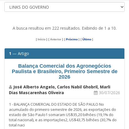
A busca resultou em 222 resultados. Exibindo de 1 a 10.
[
Início
]
[
Anterior
]
[
Próximo
]
[
Último
]
1
— Artigo
Balança Comercial dos Agronegócios
Paulista e Brasileiro, Primeiro Semestre de
2026
José Alberto Angelo, Carlos Nabil Ghobril, Marli
Dias Mascarenhas Oliveira
30/07/2026
1 - BALANÇA COMERCIAL DO ESTADO DE SÃO PAULO No
acumulado do primeiro semestre de 2026, as exportações do
estado de São Paulo1 somaram US$35,20 bilhões (19,1% do
total nacional), e as importações2, US$43,75 bilhões (30,7% do
total naci