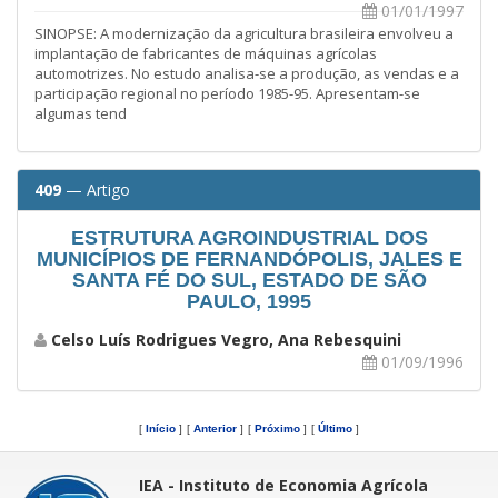
01/01/1997
SINOPSE: A modernização da agricultura brasileira envolveu a
implantação de fabricantes de máquinas agrícolas
automotrizes. No estudo analisa-se a produção, as vendas e a
participação regional no período 1985-95. Apresentam-se
algumas tend
409
— Artigo
ESTRUTURA AGROINDUSTRIAL DOS
MUNICÍPIOS DE FERNANDÓPOLIS, JALES E
SANTA FÉ DO SUL, ESTADO DE SÃO
PAULO, 1995
Celso Luís Rodrigues Vegro, Ana Rebesquini
01/09/1996
[
Início
]
[
Anterior
]
[
Próximo
]
[
Último
]
IEA - Instituto de Economia Agrícola