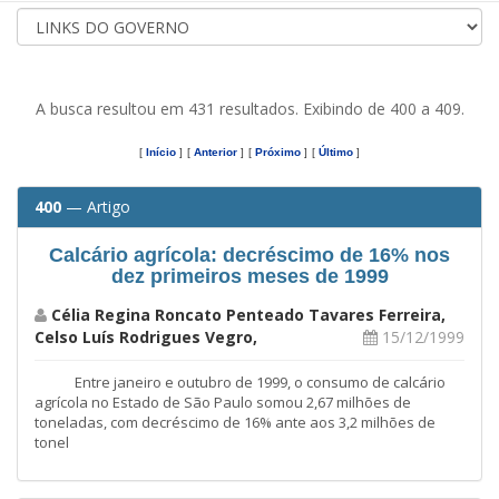
A busca resultou em 431 resultados. Exibindo de 400 a 409.
[
Início
]
[
Anterior
]
[
Próximo
]
[
Último
]
400
— Artigo
Calcário agrícola: decréscimo de 16% nos
dez primeiros meses de 1999
Célia Regina Roncato Penteado Tavares Ferreira,
Celso Luís Rodrigues Vegro,
15/12/1999
Entre janeiro e outubro de 1999, o consumo de calcário
agrícola no Estado de São Paulo somou 2,67 milhões de
toneladas, com decréscimo de 16% ante aos 3,2 milhões de
tonel