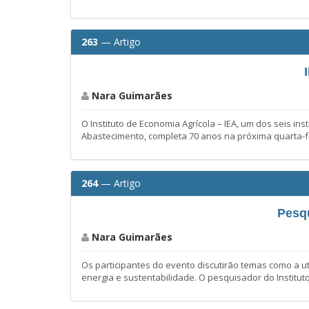
263
— Artigo
Nara Guimarães
O Instituto de Economia Agrícola – IEA, um dos seis in
Abastecimento, completa 70 anos na próxima quarta-fe
264
— Artigo
Pesqu
Nara Guimarães
Os participantes do evento discutirão temas como a u
energia e sustentabilidade. O pesquisador do Institut