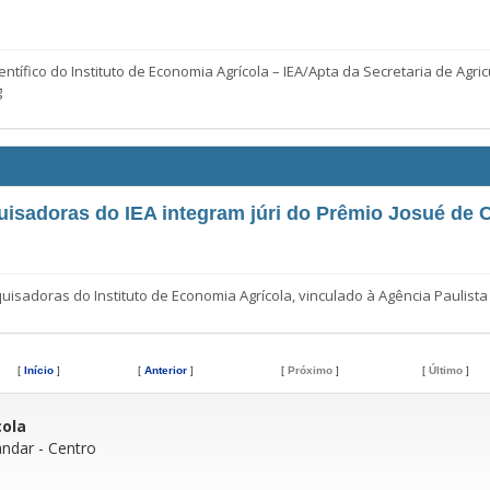
ífico do Instituto de Economia Agrícola – IEA/Apta da Secretaria de Agri
g
isadoras do IEA integram júri do Prêmio Josué de 
oras do Instituto de Economia Agrícola, vinculado à Agência Paulista 
[
Início
]
[
Anterior
]
[
Próximo
]
[
Último
]
cola
andar
- Centro