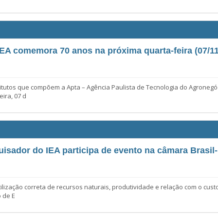
IEA comemora 70 anos na próxima quarta-feira (07/11
stitutos que compõem a Apta – Agência Paulista de Tecnologia do Agronegóc
ira, 07 d
isador do IEA participa de evento na câmara Brasil-
tilização correta de recursos naturais, produtividade e relação com o cu
o de E