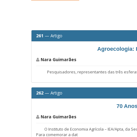
261
— Artigo
Agroecologia: 
Nara Guimarães
Pesquisadores, representantes das três esferas do p
262
— Artigo
70 Anos
Nara Guimarães
O Instituto de Economia Agrícola – IEA/Apta, da Secr
Para comemorar a dat