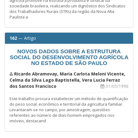
agrícola promove na estrutura produtiva e sindical da
sociedade brasileira, realizando um dignóstico dos Sindicatos
dos Trabalhadores Rurais (STRs) da região da Nova Alta
Paulista a
162
— Artigo
NOVOS DADOS SOBRE A ESTRUTURA
SOCIAL DO DESENVOLVIMENTO AGRÍCOLA
NO ESTADO DE SÃO PAULO
Ricardo Abramovay, Maria Carlota Meloni Vicente,
Celma da Silva Lago Baptistella, Vera Lucia Ferraz
dos Santos Francisco
01/05/1996
Este trabalho procura estabelecer um método de quantificação
do peso social, econômico e territorial da agricultura familiar.
Levantaram-se no campo, por amostragem, questões
referentes ao número de dias-homem empregados nos
imóveis, destacand