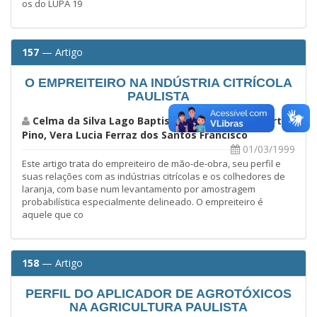
os do LUPA 19
157
— Artigo
O EMPREITEIRO NA INDÚSTRIA CITRÍCOLA
PAULISTA
Celma da Silva Lago Baptistella, Francisco Alberto
Pino, Vera Lucia Ferraz dos Santos Francisco
01/03/1999
Este artigo trata do empreiteiro de mão-de-obra, seu perfil e
suas relações com as indústrias citrícolas e os colhedores de
laranja, com base num levantamento por amostragem
probabilística especialmente delineado. O empreiteiro é
aquele que co
158
— Artigo
PERFIL DO APLICADOR DE AGROTÓXICOS
NA AGRICULTURA PAULISTA