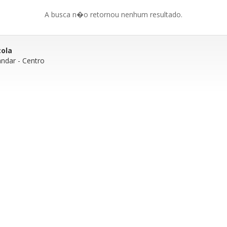
A busca n�o retornou nenhum resultado.
cola
andar
- Centro