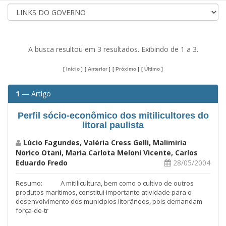
A busca resultou em 3 resultados. Exibindo de 1 a 3.
[
Início
]
[
Anterior
]
[
Próximo
]
[
Último
]
1
— Artigo
Perfil sócio-econômico dos mitilicultores do
litoral paulista
Lúcio Fagundes, Valéria Cress Gelli, Malimiria
Norico Otani, Maria Carlota Meloni Vicente, Carlos
Eduardo Fredo
28/05/2004
Resumo: A mitilicultura, bem como o cultivo de outros
produtos marítimos, constitui importante atividade para o
desenvolvimento dos municípios litorâneos, pois demandam
força-de-tr