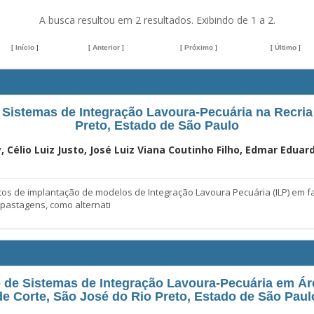
A busca resultou em 2 resultados. Exibindo de 1 a 2.
[
Início
]
[
Anterior
]
[
Próximo
]
[
Último
]
Sistemas de Integração Lavoura-Pecuária na Recria 
Preto, Estado de São Paulo
, Célio Luiz Justo, José Luiz Viana Coutinho Filho, Edmar Edu
tos de implantação de modelos de Integração Lavoura Pecuária (ILP) em f
pastagens, como alternati
o de Sistemas de Integração Lavoura-Pecuária em Ár
de Corte, São José do Rio Preto, Estado de São Paul