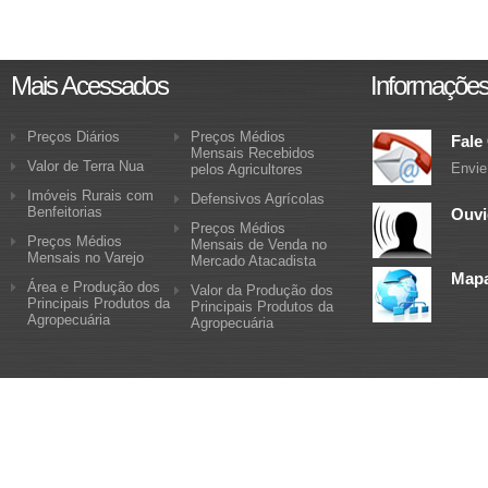
Mais Acessados
Informaçõe
Preços Diários
Preços Médios
Fale
Mensais Recebidos
Valor de Terra Nua
Envie
pelos Agricultores
Imóveis Rurais com
Defensivos Agrícolas
Benfeitorias
Ouvi
Preços Médios
Preços Médios
Mensais de Venda no
Mensais no Varejo
Mercado Atacadista
Mapa
Área e Produção dos
Valor da Produção dos
Principais Produtos da
Principais Produtos da
Agropecuária
Agropecuária