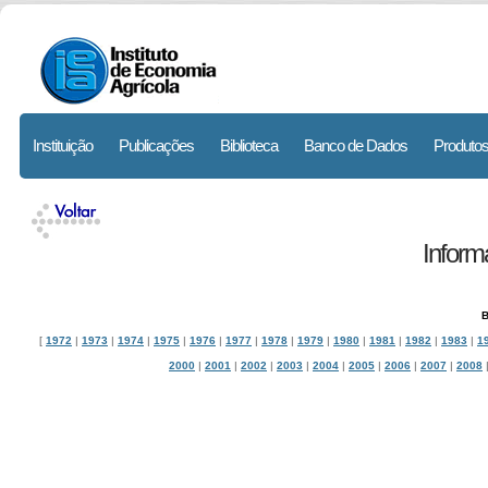
Instituição
Publicações
Biblioteca
Banco de Dados
Produtos
Infor
B
[
1972
|
1973
|
1974
|
1975
|
1976
|
1977
|
1978
|
1979
|
1980
|
1981
|
1982
|
1983
|
1
2000
|
2001
|
2002
|
2003
|
2004
|
2005
|
2006
|
2007
|
2008
Informa��e