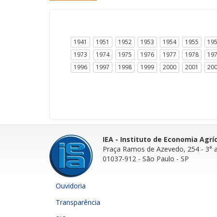
1941
1951
1952
1953
1954
1955
19
1973
1974
1975
1976
1977
1978
19
1996
1997
1998
1999
2000
2001
20
IEA - Instituto de Economia Agrí
Praça Ramos de Azevedo, 254 - 3° 
01037-912 - São Paulo - SP
Ouvidoria
Transparência