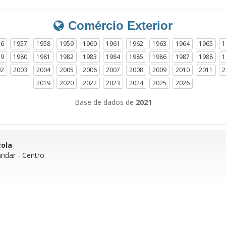
Comércio Exterior
56
1957
1958
1959
1960
1961
1962
1963
1964
1965
1
79
1980
1981
1982
1983
1984
1985
1986
1987
1988
1
02
2003
2004
2005
2006
2007
2008
2009
2010
2011
2
2019
2020
2022
2023
2024
2025
2026
Base de dados de
2021
cola
andar
- Centro